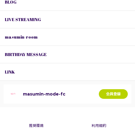
BLOG
LIVE STREAMING
masumin-room
BIRTHDAY MESSAGE
LINK
masumin-mode-fc
会員登録
推奨環境
利用規約