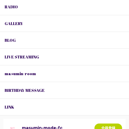
RADIO
GALLERY
BLOG
LIVE STREAMING
masumin-room
BIRTHDAY MESSAGE
LINK
masumin-mode-fc
会員登録