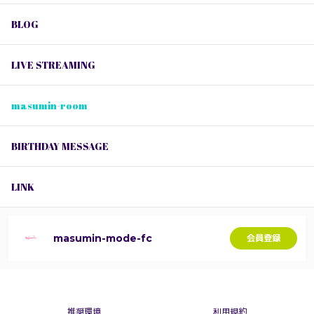
BLOG
LIVE STREAMING
masumin-room
BIRTHDAY MESSAGE
LINK
masumin-mode-fc
会員登録
推奨環境
利用規約