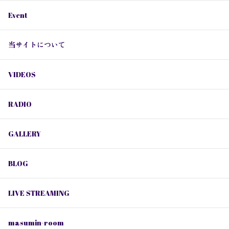
Event
当サイトについて
VIDEOS
RADIO
GALLERY
BLOG
LIVE STREAMING
masumin-room