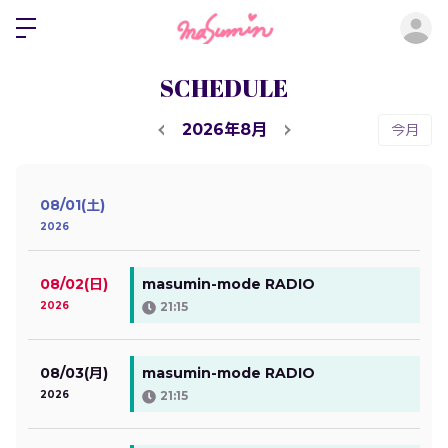
ロ
SCHEDULE
2026年8月
今月
08/01(土)
2026
08/02(日)
masumin-mode RADIO
2026
21:15
08/03(月)
masumin-mode RADIO
2026
21:15