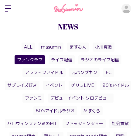
ロ
NEWS
ALL
masumin
ますみん
小川真澄
ファンクラブ
ライブ配信
ラジオのライブ配信
アラフィフアイドル
元パンプキン
FC
サプライズ好き
イベント
ゲリラLIVE
80’sアイドル
ファンミ
デビューイベント ソロデビュー
80’sアイドルラジオ
かぼくら
ハロウィンファンミのMT
ファッションショー
社会貢献