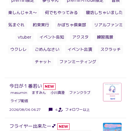
premin限定
夢ちゃん
premin-mode限定
冒険
楽しんじゃえ〜
何でもやってみる
寝坊しちゃいました
気まぐれ
約束実行
かぼちゃ倶楽部
リアルファンミ
vtuber
イベント告知
アクスタ
練習風景
ウクレレ
ごめんなさい
イベント出演
スクラッチ
チャット
ファンミーティング
今日が１番若い
NEW
masumin
ますみん
小川真澄
ファンクラブ
ライブ配信
2026/08/06 06:27
4
フォロワー以上
フライヤー出来たー💕
NEW