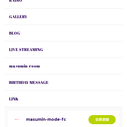
RADIO
GALLERY
BLOG
LIVE STREAMING
masumin-room
BIRTHDAY MESSAGE
LINK
masumin-mode-fc
会員登録