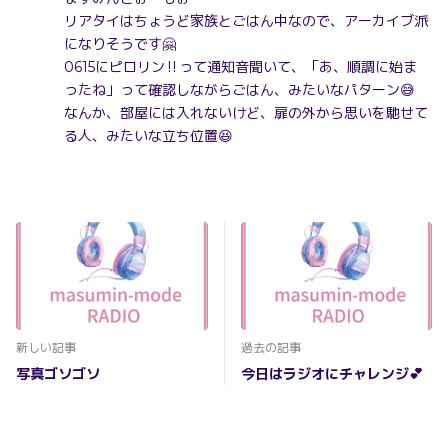
リアタイはちょうど家族とごはん中なので、アーカイブ派
になりそうです🤗
0615にピロリン‼️って通知音聞いて、「あ、順調に始ま
ったね」って確認しながらごはん、みたいなパターン😅
なんか、部屋には入れないけど、扉の外から思いを馳せて
る人、みたいな立ち位置😆
まずは初回配信おめでとうございます〜㊗️🎉🎊🎉
2
新しい記事
過去の記事
写真ゴソゴソ
今日はラジオにチャレンジ💕