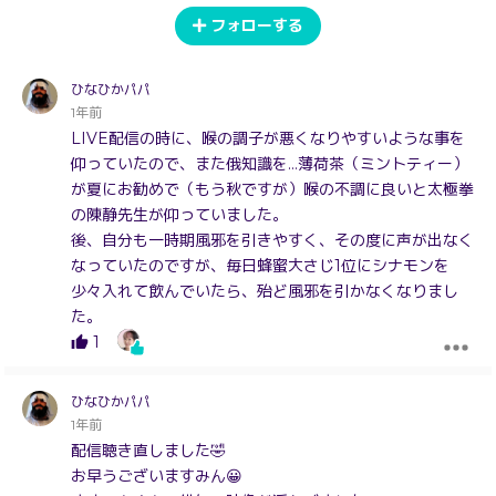
フォローする
ひなひかパパ
1年前
LIVE配信の時に、喉の調子が悪くなりやすいような事を
仰っていたので、また俄知識を…薄荷茶（ミントティー）
が夏にお勧めで（もう秋ですが）喉の不調に良いと太極拳
の陳静先生が仰っていました。
後、自分も一時期風邪を引きやすく、その度に声が出なく
なっていたのですが、毎日蜂蜜大さじ1位にシナモンを
少々入れて飲んでいたら、殆ど風邪を引かなくなりまし
た。
1
ひなひかパパ
1年前
配信聴き直しました🤣
お早うございますみん😀