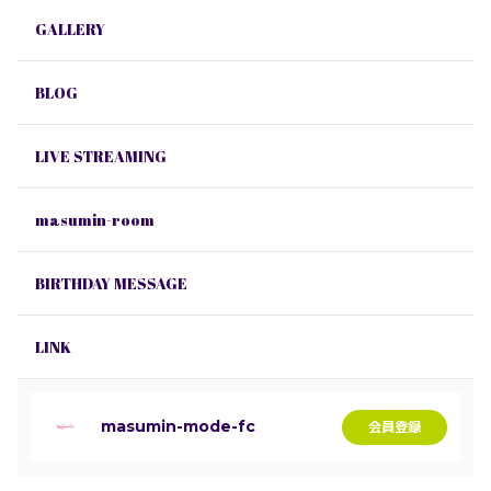
GALLERY
BLOG
LIVE STREAMING
masumin-room
BIRTHDAY MESSAGE
LINK
masumin-mode-fc
会員登録