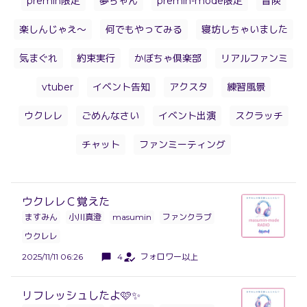
premin限定
夢ちゃん
premin-mode限定
冒険
楽しんじゃえ〜
何でもやってみる
寝坊しちゃいました
気まぐれ
約束実行
かぼちゃ倶楽部
リアルファンミ
vtuber
イベント告知
アクスタ
練習風景
ウクレレ
ごめんなさい
イベント出演
スクラッチ
チャット
ファンミーティング
ウクレレＣ覚えた
ますみん
小川真澄
masumin
ファンクラブ
ウクレレ
2025/11/11 06:26
4
フォロワー以上
リフレッシュしたよ🩷✨