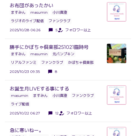
お布団があったかい
ますみん
masumin
小川真澄
ラジオのライブ配信
ファンクラブ
2025/10/28 06:26
5
フォロワー以上
勝手にかぼちゃ倶楽部251021臨時号
ますみん
masumin
元パンプキン
リアルファンミ
ファンクラブ
かぼちゃ倶楽部
2025/10/23 09:35
8
お誕生月LIVEする事にする
masumin
ますみん
小川真澄
ファンクラブ
ライブ配信
2025/10/22 06:27
12
フォロワー以上
急に寒いねー。