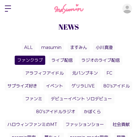
ロ
NEWS
ALL
masumin
ますみん
小川真澄
ファンクラブ
ライブ配信
ラジオのライブ配信
アラフィフアイドル
元パンプキン
FC
サプライズ好き
イベント
ゲリラLIVE
80’sアイドル
ファンミ
デビューイベント ソロデビュー
80’sアイドルラジオ
かぼくら
ハロウィンファンミのMT
ファッションショー
社会貢献