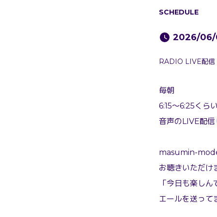
SCHEDULE
2026/06/0
RADIO LIVE
毎朝
6:15〜6:25くら
音声のLIVE配信
masumin-m
お聴きいただけ
「今日も楽しんで
エールを送ってます💛