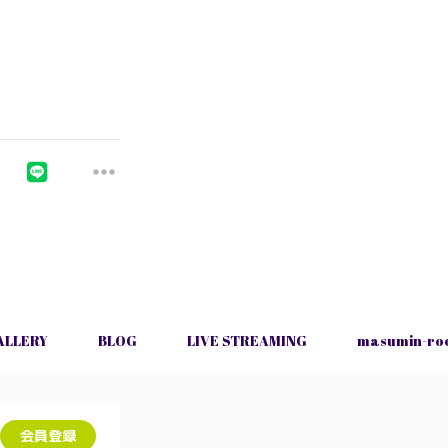
ALLERY
BLOG
LIVE STREAMING
masumin-ro
会員登録