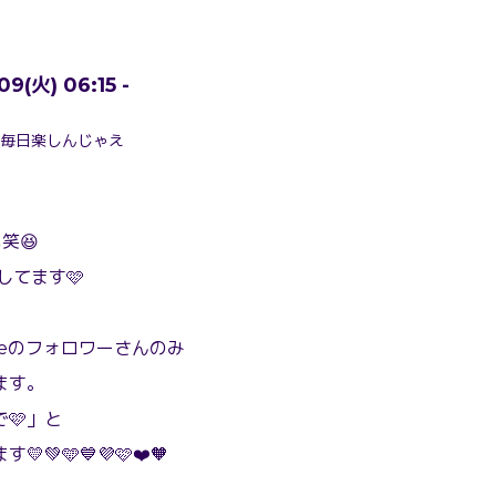
9(火) 06:15 -
配信 毎日楽しんじゃえ
い笑😆
してます🩷
odeのフォロワーさんのみ
ます。
🩷」と
💚🩵💙💜🩷❤️🧡